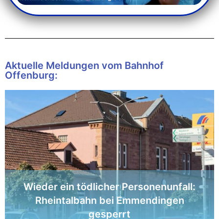
Aktuelle Meldungen vom Bahnhof
Offenburg:
Wieder ein tödlicher Personenunfall:
Rheintalbahn bei Emmendingen
gesperrt